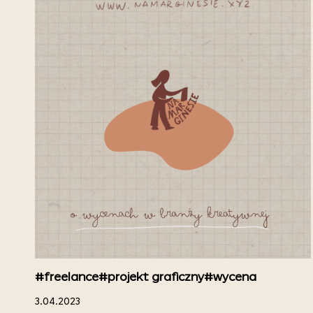
#freelance
#projekt graficzny
#wycena
3.04.2023