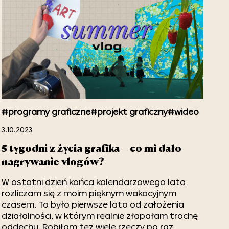
#programy graficzne
#projekt graficzny
#wideo
3.10.2023
5 tygodni z życia grafika – co mi dało
nagrywanie vlogów?
W ostatni dzień końca kalendarzowego lata
rozliczam się z moim pięknym wakacyjnym
czasem. To było pierwsze lato od założenia
działalności, w którym realnie złapałam trochę
oddechu. Robiłam też wiele rzeczy po raz