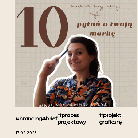
#proces
#projekt
#branding
#brief
projektowy
graficzny
17.02.2023