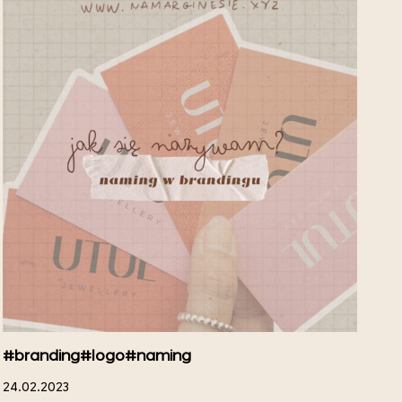
#branding
#logo
#naming
24.02.2023