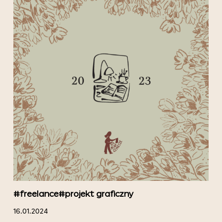
#freelance
#projekt graficzny
16.01.2024