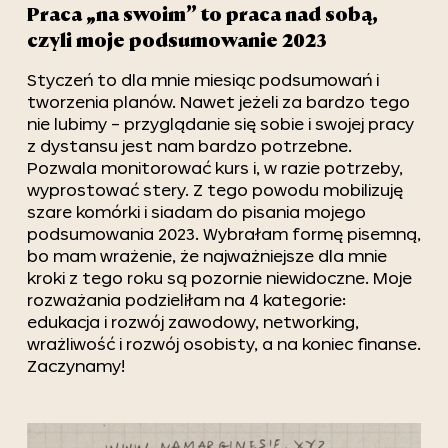
Praca „na swoim” to praca nad sobą,
czyli moje podsumowanie 2023
Styczeń to dla mnie miesiąc podsumowań i
tworzenia planów. Nawet jeżeli za bardzo tego
nie lubimy – przyglądanie się sobie i swojej pracy
z dystansu jest nam bardzo potrzebne.
Pozwala monitorować kurs i, w razie potrzeby,
wyprostować stery. Z tego powodu mobilizuję
szare komórki i siadam do pisania mojego
podsumowania 2023. Wybrałam formę pisemną,
bo mam wrażenie, że najważniejsze dla mnie
kroki z tego roku są pozornie niewidoczne. Moje
rozważania podzieliłam na 4 kategorie:
edukacja i rozwój zawodowy, networking,
wrażliwość i rozwój osobisty, a na koniec finanse.
Zaczynamy!
za zapis do newslettera